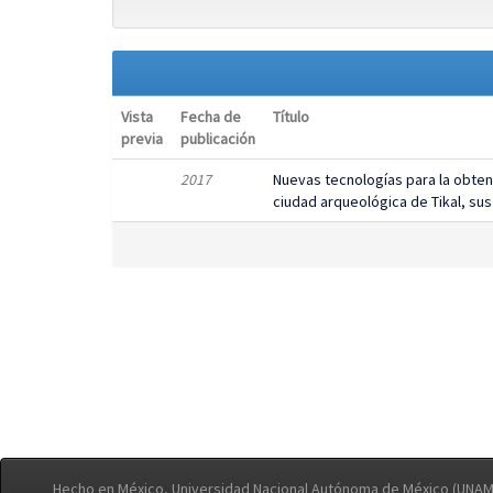
Vista
Fecha de
Título
previa
publicación
2017
Nuevas tecnologías para la obten
ciudad arqueológica de Tikal, sus
Hecho en México, Universidad Nacional Autónoma de México (UNAM)