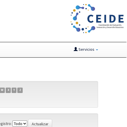
Servicios
W
X
Y
Z
gistro: