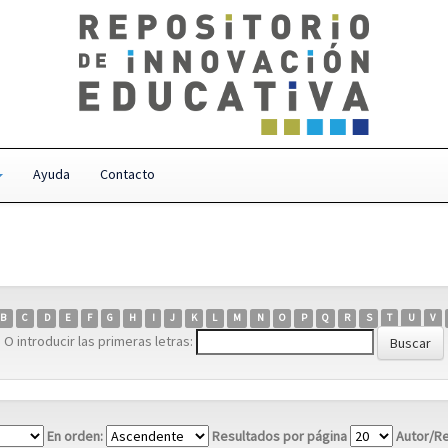
Ayuda
Contacto
B
C
D
E
F
G
H
I
J
K
L
M
N
O
P
Q
R
S
T
U
V
O introducir las primeras letras:
En orden:
Resultados por página
Autor/Re