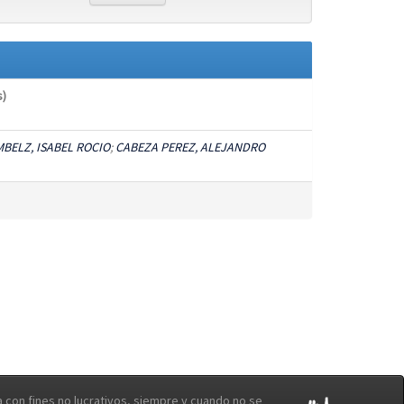
s)
BELZ, ISABEL ROCIO
;
CABEZA PEREZ, ALEJANDRO
con fines no lucrativos, siempre y cuando no se