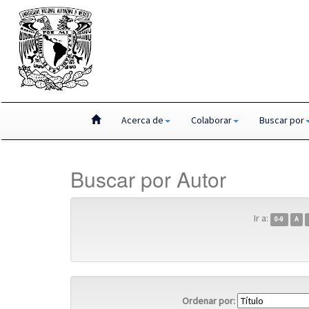
Skip
Acerca de
Colaborar
Buscar por
navigation
Buscar por Autor
Ir a:
0-9
A
Ordenar por: