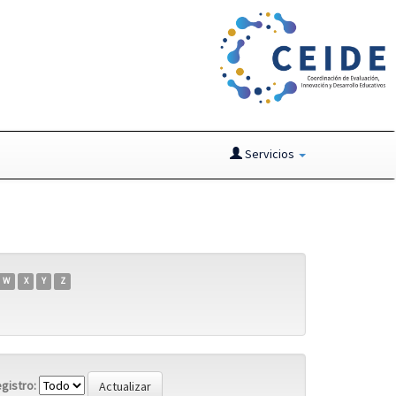
Servicios
W
X
Y
Z
gistro: