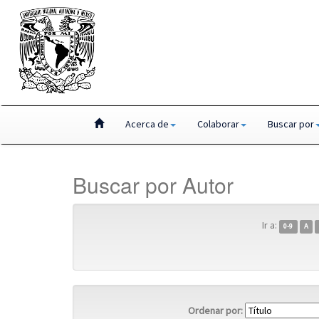
Skip
Acerca de
Colaborar
Buscar por
navigation
Buscar por Autor
Ir a:
0-9
A
Ordenar por: