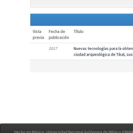
Vista
Fecha de
Título
previa
publicación
2017
Nuevas tecnologías para la obten
ciudad arqueológica de Tikal, sus
Hecho en México, Universidad Nacional Autónoma de México (UNAM)