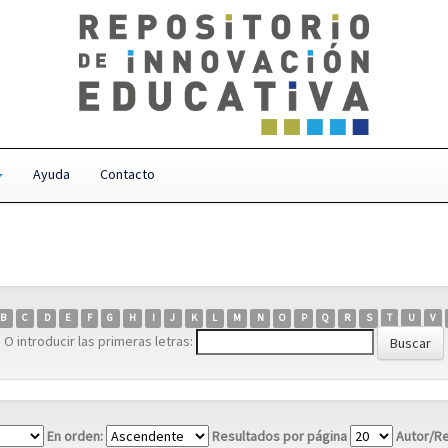
Ayuda
Contacto
B
C
D
E
F
G
H
I
J
K
L
M
N
O
P
Q
R
S
T
U
V
O introducir las primeras letras:
En orden:
Resultados por página
Autor/Re