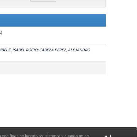
s)
BELZ, ISABEL ROCIO
;
CABEZA PEREZ, ALEJANDRO
con fines no lucrativos, siempre y cuando no se