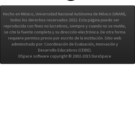
Hecho en México, Universidad Nacional Autónoma de México (UNAM),
todos los derechos reservados 2022. Esta página puede ser
reproducida con fines no lucrativos, siempre y cuando no se mutile,
se cite la fuente completa y su dirección electrónica. De otra forma
requiere permiso previo por escrito de la institución. Sitio web
administrado por: Coordinación de Evaluación, Innovación y
Desarrollo Educativos (CEIDE).
DSpace software copyright © 2002-2015 DuraSpace