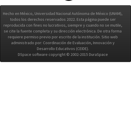
Hecho en México, Universidad Nacional Autónoma de México (UNAM),
todos los derechos reservados 2022. Esta página puede ser
reproducida con fines no lucrativos, siempre y cuando no se mutile,
se cite la fuente completa y su dirección electrónica. De otra forma
requiere permiso previo por escrito de la institución. Sitio web
administrado por: Coordinación de Evaluación, Innovación y
Desarrollo Educativos (CEIDE).
DSpace software copyright © 2002-2015 DuraSpace