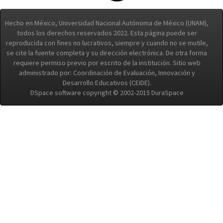
Hecho en México, Universidad Nacional Autónoma de México (UNAM),
todos los derechos reservados 2022. Esta página puede ser
reproducida con fines no lucrativos, siempre y cuando no se mutile,
se cite la fuente completa y su dirección electrónica. De otra forma
requiere permiso previo por escrito de la institución. Sitio web
administrado por: Coordinación de Evaluación, Innovación y
Desarrollo Educativos (CEIDE).
DSpace software copyright © 2002-2015 DuraSpace