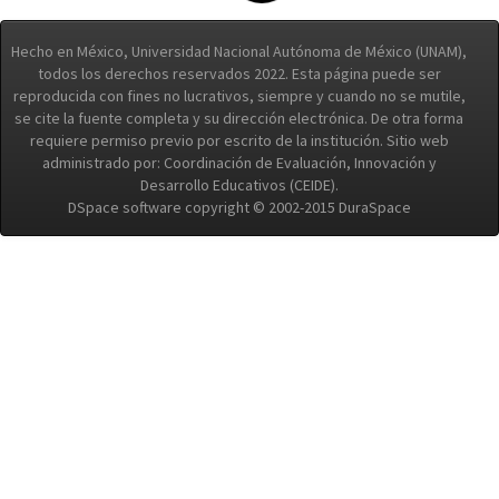
Hecho en México, Universidad Nacional Autónoma de México (UNAM),
todos los derechos reservados 2022. Esta página puede ser
reproducida con fines no lucrativos, siempre y cuando no se mutile,
se cite la fuente completa y su dirección electrónica. De otra forma
requiere permiso previo por escrito de la institución. Sitio web
administrado por: Coordinación de Evaluación, Innovación y
Desarrollo Educativos (CEIDE).
DSpace software copyright © 2002-2015 DuraSpace