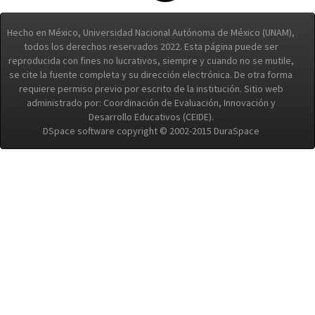
Hecho en México, Universidad Nacional Autónoma de México (UNAM),
todos los derechos reservados 2022. Esta página puede ser
reproducida con fines no lucrativos, siempre y cuando no se mutile,
se cite la fuente completa y su dirección electrónica. De otra forma
requiere permiso previo por escrito de la institución. Sitio web
administrado por: Coordinación de Evaluación, Innovación y
Desarrollo Educativos (CEIDE).
DSpace software copyright © 2002-2015 DuraSpace