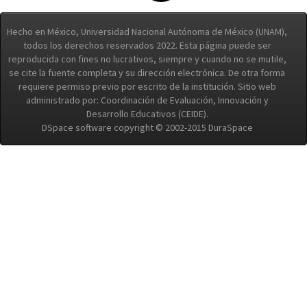
Hecho en México, Universidad Nacional Autónoma de México (UNAM),
todos los derechos reservados 2022. Esta página puede ser
reproducida con fines no lucrativos, siempre y cuando no se mutile,
se cite la fuente completa y su dirección electrónica. De otra forma
requiere permiso previo por escrito de la institución. Sitio web
administrado por: Coordinación de Evaluación, Innovación y
Desarrollo Educativos (CEIDE).
DSpace software copyright © 2002-2015 DuraSpace