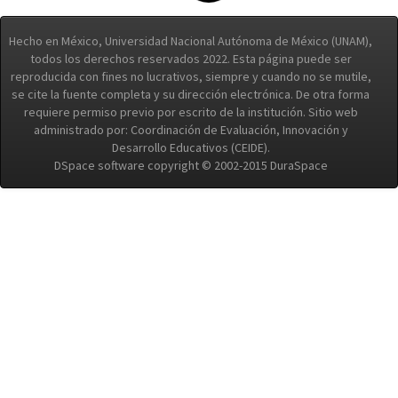
Hecho en México, Universidad Nacional Autónoma de México (UNAM),
todos los derechos reservados 2022. Esta página puede ser
reproducida con fines no lucrativos, siempre y cuando no se mutile,
se cite la fuente completa y su dirección electrónica. De otra forma
requiere permiso previo por escrito de la institución. Sitio web
administrado por: Coordinación de Evaluación, Innovación y
Desarrollo Educativos (CEIDE).
DSpace software copyright © 2002-2015 DuraSpace