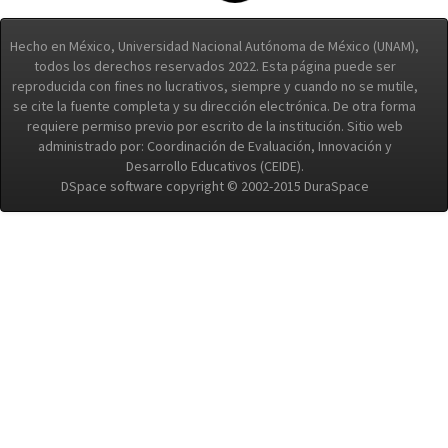
Hecho en México, Universidad Nacional Autónoma de México (UNAM),
todos los derechos reservados 2022. Esta página puede ser
reproducida con fines no lucrativos, siempre y cuando no se mutile,
se cite la fuente completa y su dirección electrónica. De otra forma
requiere permiso previo por escrito de la institución. Sitio web
administrado por: Coordinación de Evaluación, Innovación y
Desarrollo Educativos (CEIDE).
DSpace software copyright © 2002-2015 DuraSpace