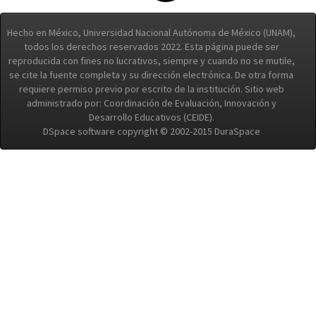
Hecho en México, Universidad Nacional Autónoma de México (UNAM),
todos los derechos reservados 2022. Esta página puede ser
reproducida con fines no lucrativos, siempre y cuando no se mutile,
se cite la fuente completa y su dirección electrónica. De otra forma
requiere permiso previo por escrito de la institución. Sitio web
administrado por: Coordinación de Evaluación, Innovación y
Desarrollo Educativos (CEIDE).
DSpace software copyright © 2002-2015 DuraSpace