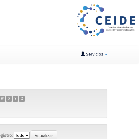
Servicios
W
X
Y
Z
gistro: