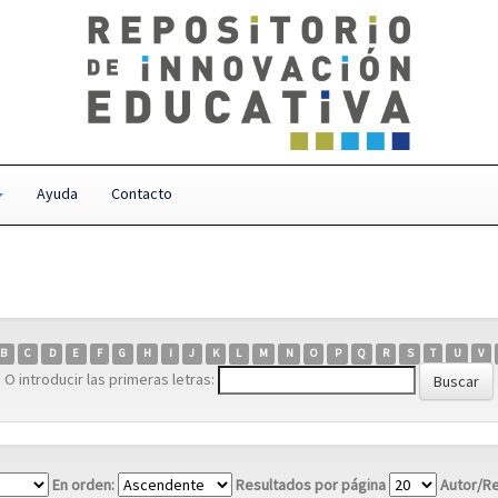
Ayuda
Contacto
B
C
D
E
F
G
H
I
J
K
L
M
N
O
P
Q
R
S
T
U
V
O introducir las primeras letras:
En orden:
Resultados por página
Autor/Re