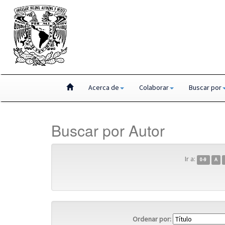
Skip
Acerca de
Colaborar
Buscar por
navigation
Buscar por Autor
Ir a:
0-9
A
Ordenar por: