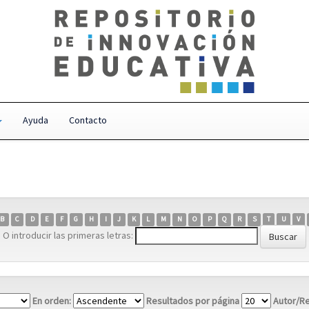
Ayuda
Contacto
B
C
D
E
F
G
H
I
J
K
L
M
N
O
P
Q
R
S
T
U
V
O introducir las primeras letras:
En orden:
Resultados por página
Autor/Re