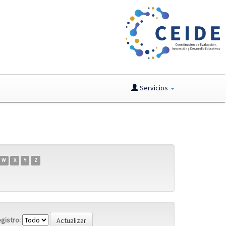
Servicios
W
X
Y
Z
gistro: