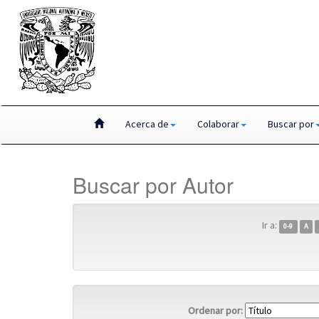
Skip
Acerca de
Colaborar
Buscar por
navigation
Buscar por Autor
Ir a:
0-9
A
Ordenar por: