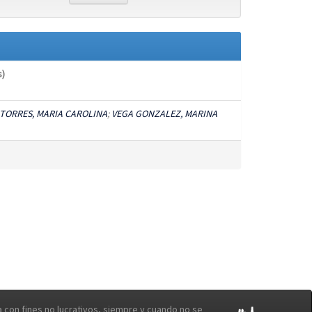
s)
TORRES, MARIA CAROLINA
;
VEGA GONZALEZ, MARINA
con fines no lucrativos, siempre y cuando no se