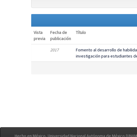
Vista
Fecha de
Título
previa
publicación
2017
Fomento al desarrollo de habilida
investigación para estudiantes de
Hecho en México, Universidad Nacional Autónoma de México (UNAM)