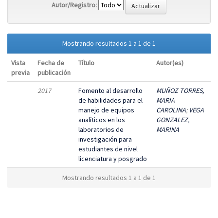
Autor/Registro:
Mostrando resultados 1 a 1 de 1
Vista
Fecha de
Título
Autor(es)
previa
publicación
2017
Fomento al desarrollo
MUÑOZ TORRES,
de habilidades para el
MARIA
manejo de equipos
CAROLINA
;
VEGA
analíticos en los
GONZALEZ,
laboratorios de
MARINA
investigación para
estudiantes de nivel
licenciatura y posgrado
Mostrando resultados 1 a 1 de 1