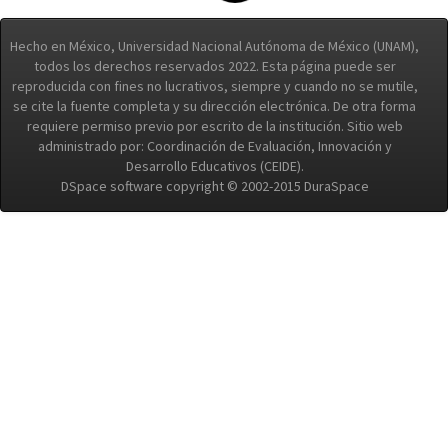
Hecho en México, Universidad Nacional Autónoma de México (UNAM),
todos los derechos reservados 2022. Esta página puede ser
reproducida con fines no lucrativos, siempre y cuando no se mutile,
se cite la fuente completa y su dirección electrónica. De otra forma
requiere permiso previo por escrito de la institución. Sitio web
administrado por: Coordinación de Evaluación, Innovación y
Desarrollo Educativos (CEIDE).
DSpace software copyright © 2002-2015 DuraSpace