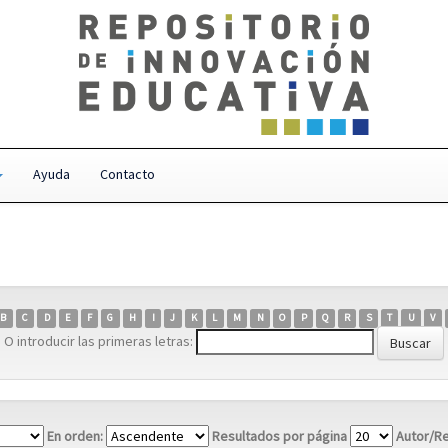
Ayuda
Contacto
B
C
D
E
F
G
H
I
J
K
L
M
N
O
P
Q
R
S
T
U
V
O introducir las primeras letras:
En orden:
Resultados por página
Autor/Re