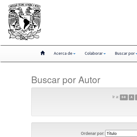
Skip
Acerca de
Colaborar
Buscar por
navigation
Buscar por Autor
Ir a:
0-9
A
Ordenar por: