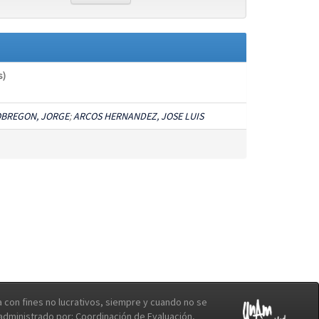
s)
OBREGON, JORGE
;
ARCOS HERNANDEZ, JOSE LUIS
con fines no lucrativos, siempre y cuando no se
b administrado por: Coordinación de Evaluación,