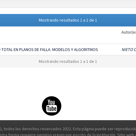
Mostrando resultados 1 a 1 de 1
Autor(e
 TOTAL EN PLANOS DE FALLA. MODELOS Y ALGORITMOS
NIETO 
Mostrando resultados 1 a 1 de 1
, todos los derechos reservados 2022. Esta página puede ser reproducida 
e otra forma requiere permiso previo por escrito de la institución. Sitio we