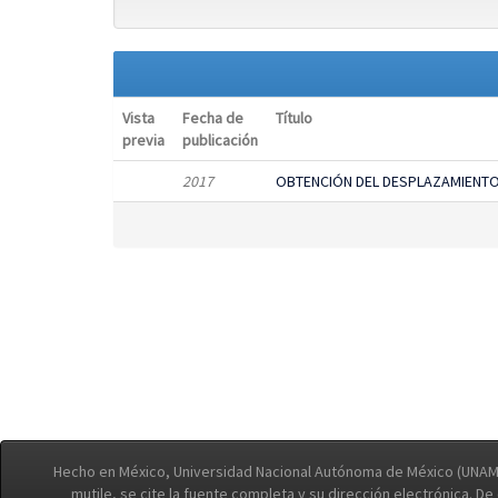
Vista
Fecha de
Título
previa
publicación
2017
OBTENCIÓN DEL DESPLAZAMIENTO
Hecho en México, Universidad Nacional Autónoma de México (UNAM)
mutile, se cite la fuente completa y su dirección electrónica. D