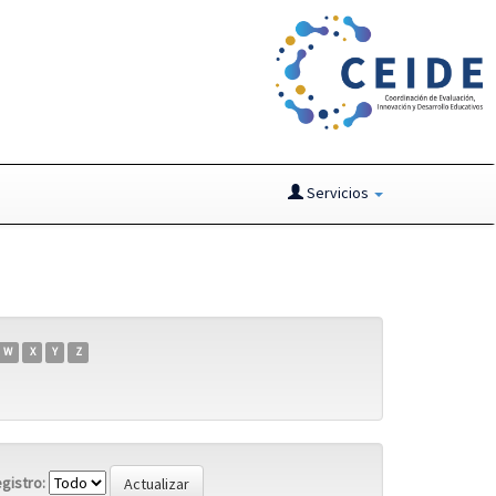
Servicios
W
X
Y
Z
gistro: