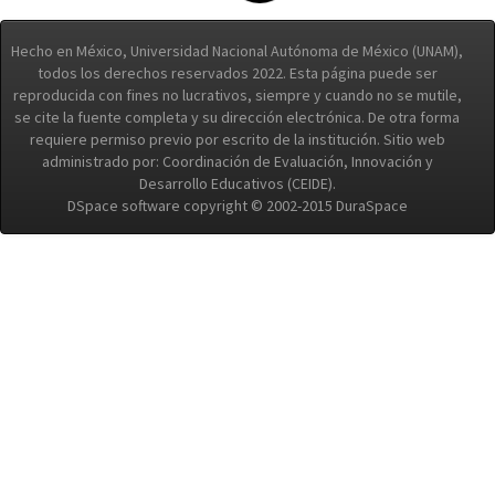
Hecho en México, Universidad Nacional Autónoma de México (UNAM),
todos los derechos reservados 2022. Esta página puede ser
reproducida con fines no lucrativos, siempre y cuando no se mutile,
se cite la fuente completa y su dirección electrónica. De otra forma
requiere permiso previo por escrito de la institución. Sitio web
administrado por: Coordinación de Evaluación, Innovación y
Desarrollo Educativos (CEIDE).
DSpace software copyright © 2002-2015 DuraSpace