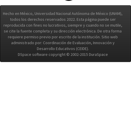
Hecho en México, Universidad Nacional Autónoma de México (UNAM),
todos los derechos reservados 2022. Esta página puede ser
reproducida con fines no lucrativos, siempre y cuando no se mutile,
se cite la fuente completa y su dirección electrónica. De otra forma
requiere permiso previo por escrito de la institución. Sitio web
administrado por: Coordinación de Evaluación, Innovación y
Desarrollo Educativos (CEIDE).
DSpace software copyright © 2002-2015 DuraSpace