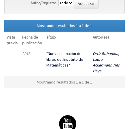
Autor/Registro:
Mostrando resultados 1 a 1 de 1
Vista
Fecha de
Título
Autor(es)
previa
publicación
2013
"Nueva colección de
Ortiz Bobadilla,
libros del Instituto de
Laura
;
Matemáticas"
Ackermann Nils,
Heye
Mostrando resultados 1 a 1 de 1