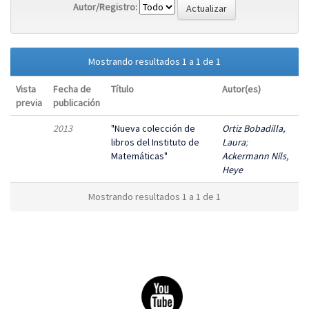
Autor/Registro:
Mostrando resultados 1 a 1 de 1
Vista
Fecha de
Título
Autor(es)
previa
publicación
2013
"Nueva colección de
Ortiz Bobadilla,
libros del Instituto de
Laura
;
Matemáticas"
Ackermann Nils,
Heye
Mostrando resultados 1 a 1 de 1