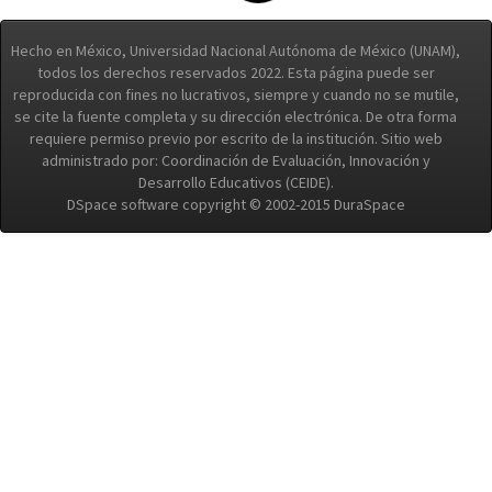
Hecho en México, Universidad Nacional Autónoma de México (UNAM),
todos los derechos reservados 2022. Esta página puede ser
reproducida con fines no lucrativos, siempre y cuando no se mutile,
se cite la fuente completa y su dirección electrónica. De otra forma
requiere permiso previo por escrito de la institución. Sitio web
administrado por: Coordinación de Evaluación, Innovación y
Desarrollo Educativos (CEIDE).
DSpace software copyright © 2002-2015 DuraSpace