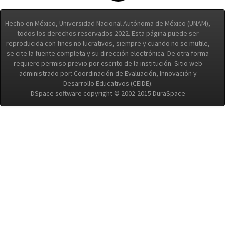
Hecho en México, Universidad Nacional Autónoma de México (UNAM),
todos los derechos reservados 2022. Esta página puede ser
reproducida con fines no lucrativos, siempre y cuando no se mutile,
se cite la fuente completa y su dirección electrónica. De otra forma
requiere permiso previo por escrito de la institución. Sitio web
administrado por: Coordinación de Evaluación, Innovación y
Desarrollo Educativos (CEIDE).
DSpace software copyright © 2002-2015 DuraSpace