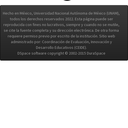
Hecho en México, Universidad Nacional Autónoma de México (UNAM),
todos los derechos reservados 2022. Esta página puede ser
reproducida con fines no lucrativos, siempre y cuando no se mutile,
se cite la fuente completa y su dirección electrónica. De otra forma
requiere permiso previo por escrito de la institución. Sitio web
administrado por: Coordinación de Evaluación, Innovación y
Desarrollo Educativos (CEIDE).
DSpace software copyright © 2002-2015 DuraSpace