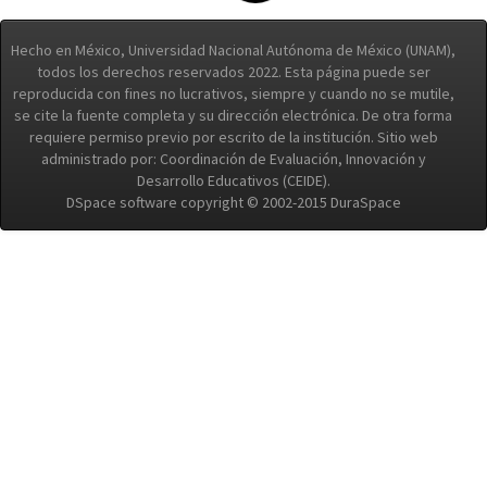
Hecho en México, Universidad Nacional Autónoma de México (UNAM),
todos los derechos reservados 2022. Esta página puede ser
reproducida con fines no lucrativos, siempre y cuando no se mutile,
se cite la fuente completa y su dirección electrónica. De otra forma
requiere permiso previo por escrito de la institución. Sitio web
administrado por: Coordinación de Evaluación, Innovación y
Desarrollo Educativos (CEIDE).
DSpace software copyright © 2002-2015 DuraSpace