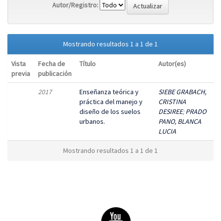
Autor/Registro:
Mostrando resultados 1 a 1 de 1
Vista
Fecha de
Título
Autor(es)
previa
publicación
2017
Enseñanza teórica y
SIEBE GRABACH,
práctica del manejo y
CRISTINA
diseño de los suelos
DESIREE
;
PRADO
urbanos.
PANO, BLANCA
LUCIA
Mostrando resultados 1 a 1 de 1