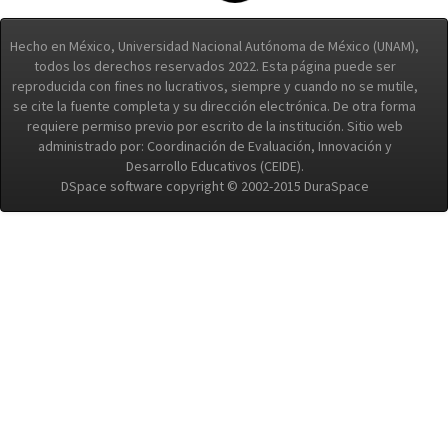
Hecho en México, Universidad Nacional Autónoma de México (UNAM),
todos los derechos reservados 2022. Esta página puede ser
reproducida con fines no lucrativos, siempre y cuando no se mutile,
se cite la fuente completa y su dirección electrónica. De otra forma
requiere permiso previo por escrito de la institución. Sitio web
administrado por: Coordinación de Evaluación, Innovación y
Desarrollo Educativos (CEIDE).
DSpace software copyright © 2002-2015 DuraSpace