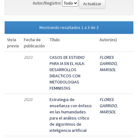
Autor/Registro:
Mostrando resultados 1 a 3 de 3
Vista
Fecha de
Título
Autor(es)
previa
publicación
2023
CASOS DE ESTUDIO
FLORES
PARA IA EN EL AULA:
GARRIDO,
DESARROLLOS
MARISOL
DIDACTICOS CON
METODOLOGIAS
FEMINISTAS
2020
Estrategia de
FLORES
enseñanza con énfasis
GARRIDO,
en las humanidades
MARISOL
para el análisis crítico
de algoritmos de
inteligencia artificial