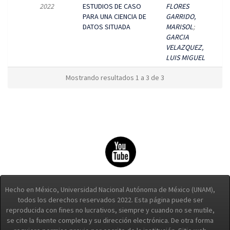
2022
ESTUDIOS DE CASO
FLORES
PARA UNA CIENCIA DE
GARRIDO,
DATOS SITUADA
MARISOL
;
GARCIA
VELAZQUEZ,
LUIS MIGUEL
Mostrando resultados 1 a 3 de 3
Hecho en México, Universidad Nacional Autónoma de México (UNAM),
todos los derechos reservados 2022. Esta página puede ser
reproducida con fines no lucrativos, siempre y cuando no se mutile,
se cite la fuente completa y su dirección electrónica. De otra forma