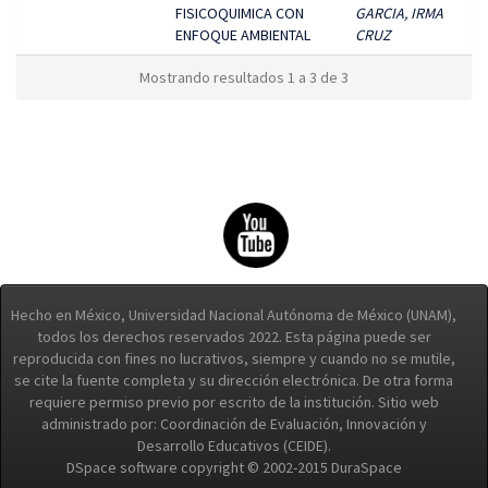
FISICOQUIMICA CON
GARCIA, IRMA
ENFOQUE AMBIENTAL
CRUZ
Mostrando resultados 1 a 3 de 3
Hecho en México, Universidad Nacional Autónoma de México (UNAM),
todos los derechos reservados 2022. Esta página puede ser
reproducida con fines no lucrativos, siempre y cuando no se mutile,
se cite la fuente completa y su dirección electrónica. De otra forma
requiere permiso previo por escrito de la institución. Sitio web
administrado por: Coordinación de Evaluación, Innovación y
Desarrollo Educativos (CEIDE).
DSpace software copyright © 2002-2015 DuraSpace