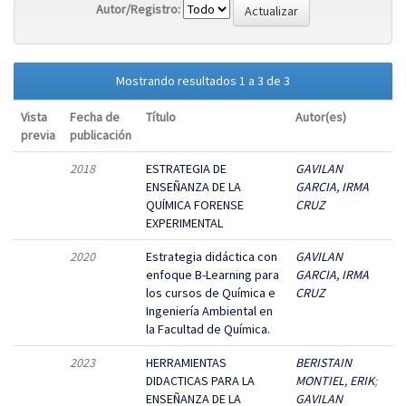
Autor/Registro:
Mostrando resultados 1 a 3 de 3
Vista
Fecha de
Título
Autor(es)
previa
publicación
2018
ESTRATEGIA DE
GAVILAN
ENSEÑANZA DE LA
GARCIA, IRMA
QUÍMICA FORENSE
CRUZ
EXPERIMENTAL
2020
Estrategia didáctica con
GAVILAN
enfoque B-Learning para
GARCIA, IRMA
los cursos de Química e
CRUZ
Ingeniería Ambiental en
la Facultad de Química.
2023
HERRAMIENTAS
BERISTAIN
DIDACTICAS PARA LA
MONTIEL, ERIK
;
ENSEÑANZA DE LA
GAVILAN