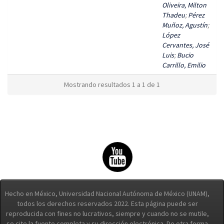
Oliveira, Milton
Thadeu
;
Pérez
Muñoz, Agustín
;
López
Cervantes, José
Luis
;
Bucio
Carrillo, Emilio
Mostrando resultados 1 a 1 de 1
Hecho en México, Universidad Nacional Autónoma de México (UNAM),
todos los derechos reservados 2022. Esta página puede ser
reproducida con fines no lucrativos, siempre y cuando no se mutile,
se cite la fuente completa y su dirección electrónica. De otra forma