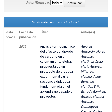
Autor/Registro:
Mostrando resultados 1 a 1 de 1
Vista
Fecha de
Título
Autor(es)
previa
publicación
2025
Análisis termodinámico
Álvarez
del efecto del dióxido
Amparán, Marco
de carbono en el
Antonio
;
calentamiento global:
Martínez Vitela,
propuesta de un
Mario Alberto
;
protocolo de práctica
Villarreal
experimental y una
Medina, Aline
;
secuencia didáctica
Beristain
fundamentada en el
Montiel, Erik
;
aprendizaje basado en
Estrada Ramírez,
proyectos
Ricardo Manuel
Antonio
;
Domínguez
Castro, Héctor
;