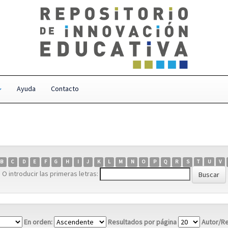
Ayuda
Contacto
B
C
D
E
F
G
H
I
J
K
L
M
N
O
P
Q
R
S
T
U
V
O introducir las primeras letras:
En orden:
Resultados por página
Autor/Re