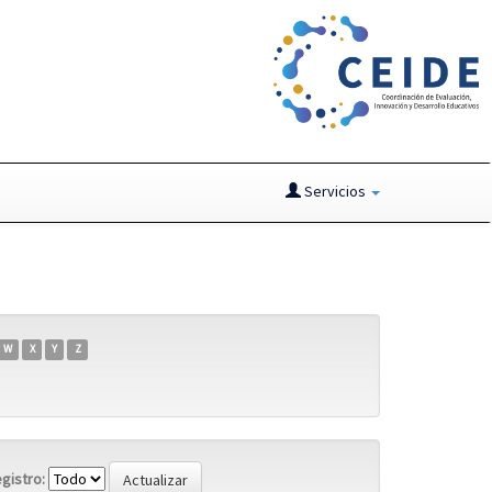
Servicios
W
X
Y
Z
gistro: