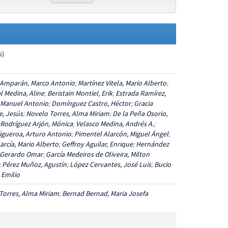
s)
 Amparán, Marco Antonio
;
Martínez Vitela, Mario Alberto
;
al Medina, Aline
;
Beristain Montiel, Erik
;
Estrada Ramírez,
 Manuel Antonio
;
Domínguez Castro, Héctor
;
Gracia
e, Jesús
;
Novelo Torres, Alma Miriam
;
De la Peña Osorio,
Rodríguez Arjón, Mónica
;
Velasco Medina, Andrés A.
;
Figueroa, Arturo Antonio
;
Pimentel Alarcón, Miguel Ángel
;
arcía, Mario Alberto
;
Geffroy Aguilar, Enrique
;
Hernández
 Gerardo Omar
;
García Medeiros de Oliveira, Milton
;
Pérez Muñoz, Agustín
;
López Cervantes, José Luis
;
Bucio
, Emilio
Torres, Alma Miriam
;
Bernad Bernad, Maria Josefa