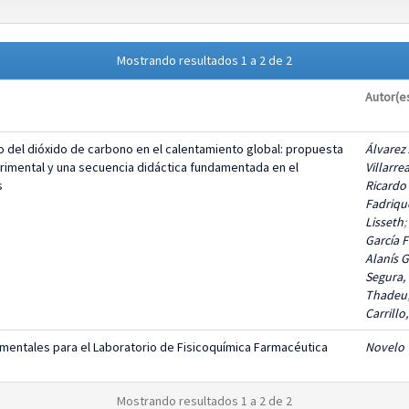
Mostrando resultados 1 a 2 de 2
Autor(e
o del dióxido de carbono en el calentamiento global: propuesta
Álvarez
rimental y una secuencia didáctica fundamentada en el
Villarre
s
Ricardo
Fadriqu
Lisseth
;
García 
Alanís G
Segura,
Thadeu
Carrillo
mentales para el Laboratorio de Fisicoquímica Farmacéutica
Novelo 
Mostrando resultados 1 a 2 de 2