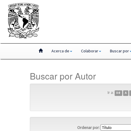
Skip
Acerca de
Colaborar
Buscar por
navigation
Buscar por Autor
Ir a:
0-9
A
Ordenar por: