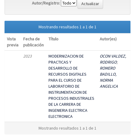
Autor/Registro:
Mostrando resultados 1 a 1 de 1
Vista
Fecha de
Título
Autor(es)
previa
publicación
2023
MODERNIZACION DE
OCON VALDEZ,
PRACTICAS Y
RODRIGO
;
DESARROLLO DE
ROMERO
RECURSOS DIGITALES
BADILLO,
PARA EL CURSO DE
NORMA
LABORATORIO DE
ANGELICA
INSTRUMENTACION DE
PROCESOS INDUSTRIALES
DE LA CARRERA DE
INGENIERIA ELECTRICA
ELECTRONICA
Mostrando resultados 1 a 1 de 1