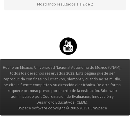
Mostrando resultados 1 a 2 de 2
Hecho en México, Universidad Nacional Autónoma de México (UNAM),
todos los derechos reservados 2022. Esta página puede ser
reproducida con fines no lucrativos, siempre y cuando no se mutile,
se cite la fuente completa y su dirección electrónica. De otra forma
requiere permiso previo por escrito de la institución. Sitio web
administrado por: Coordinación de Evaluación, Innovación y
Desarrollo Educativos (CEIDE).
DSpace software copyright © 2002-2015 DuraSpace