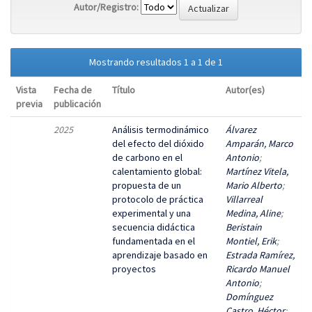
Autor/Registro:
Mostrando resultados 1 a 1 de 1
Vista
Fecha de
Título
Autor(es)
previa
publicación
2025
Análisis termodinámico
Álvarez
del efecto del dióxido
Amparán, Marco
de carbono en el
Antonio
;
calentamiento global:
Martínez Vitela,
propuesta de un
Mario Alberto
;
protocolo de práctica
Villarreal
experimental y una
Medina, Aline
;
secuencia didáctica
Beristain
fundamentada en el
Montiel, Erik
;
aprendizaje basado en
Estrada Ramírez,
proyectos
Ricardo Manuel
Antonio
;
Domínguez
Castro, Héctor
;