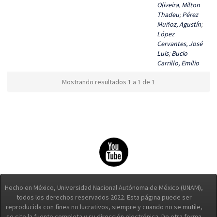
Oliveira, Milton
Thadeu
;
Pérez
Muñoz, Agustín
;
López
Cervantes, José
Luis
;
Bucio
Carrillo, Emilio
Mostrando resultados 1 a 1 de 1
Hecho en México, Universidad Nacional Autónoma de México (UNAM),
todos los derechos reservados 2022. Esta página puede ser
reproducida con fines no lucrativos, siempre y cuando no se mutile,
se cite la fuente completa y su dirección electrónica. De otra forma