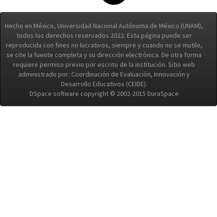
Hecho en México, Universidad Nacional Autónoma de México (UNAM),
todos los derechos reservados 2022. Esta página puede ser
reproducida con fines no lucrativos, siempre y cuando no se mutile,
se cite la fuente completa y su dirección electrónica. De otra forma
requiere permiso previo por escrito de la institución. Sitio web
administrado por: Coordinación de Evaluación, Innovación y
Desarrollo Educativos (CEIDE).
DSpace software copyright © 2002-2015 DuraSpace