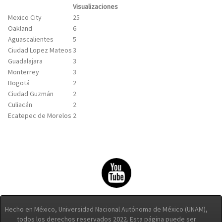
Visualizaciones
Mexico City
25
Oakland
6
Aguascalientes
5
Ciudad Lopez Mateos
3
Guadalajara
3
Monterrey
3
Bogotá
2
Ciudad Guzmán
2
Culiacán
2
Ecatepec de Morelos
2
Hecho en México, Universidad Nacional Autónoma de México (UNAM),
todos los derechos reservados 2022. Esta página puede ser