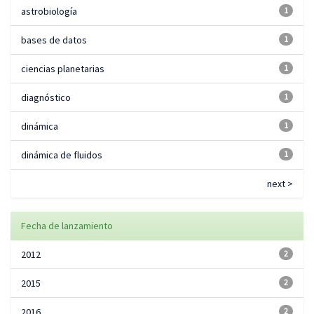
astrobiología
1
bases de datos
1
ciencias planetarias
1
diagnóstico
1
dinámica
1
dinámica de fluidos
1
next >
Fecha de lanzamiento
2012
2
2015
2
2016
2