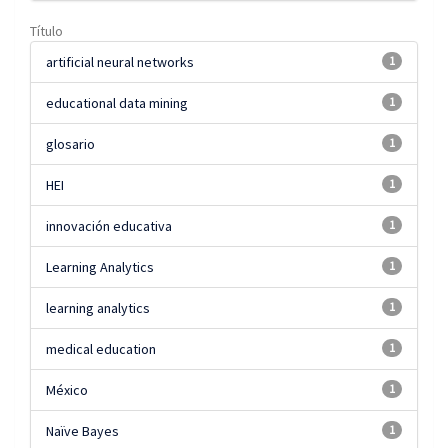
Título
artificial neural networks
1
educational data mining
1
glosario
1
HEI
1
innovación educativa
1
Learning Analytics
1
learning analytics
1
medical education
1
México
1
Naïve Bayes
1