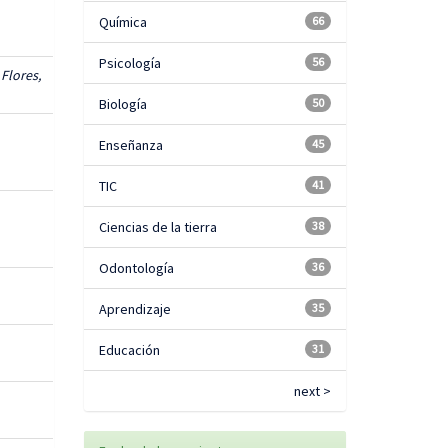
Química
66
Psicología
56
Flores,
Biología
50
Enseñanza
45
TIC
41
Ciencias de la tierra
38
Odontología
36
Aprendizaje
35
Educación
31
next >