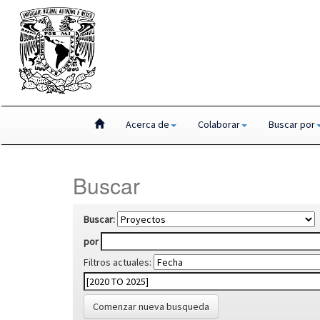
Skip
Acerca de
Colaborar
Buscar por
navigation
Buscar
Buscar:
por
Filtros actuales:
Comenzar nueva busqueda