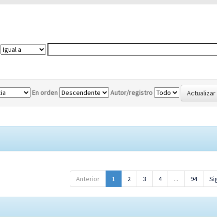
En orden
Autor/registro
Anterior
1
2
3
4
...
94
Si