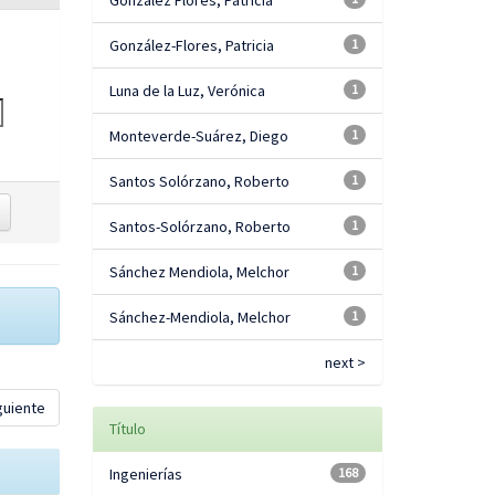
González Flores, Patricia
González-Flores, Patricia
1
Luna de la Luz, Verónica
1
Monteverde-Suárez, Diego
1
Santos Solórzano, Roberto
1
Santos-Solórzano, Roberto
1
Sánchez Mendiola, Melchor
1
Sánchez-Mendiola, Melchor
1
next >
guiente
Título
Ingenierías
168