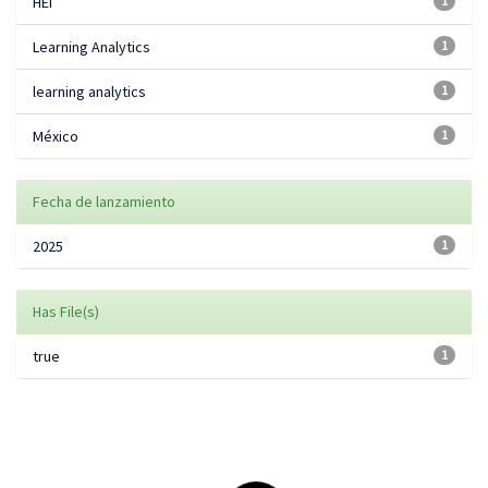
HEI
1
Learning Analytics
1
learning analytics
1
México
1
Fecha de lanzamiento
2025
1
Has File(s)
true
1