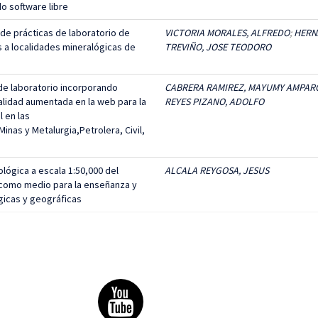
o software libre
de prácticas de laboratorio de
VICTORIA MORALES, ALFREDO
;
HERN
s a localidades mineralógicas de
TREVIÑO, JOSE TEODORO
e laboratorio incorporando
CABRERA RAMIREZ, MAYUMY AMPAR
alidad aumentada en la web para la
REYES PIZANO, ADOLFO
 en las
inas y Metalurgia,Petrolera, Civil,
lógica a escala 1:50,000 del
ALCALA REYGOSA, JESUS
como medio para la enseñanza y
ógicas y geográficas