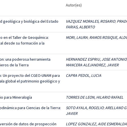
Autor(es)
d geológica y biológica del Estado
VAZQUEZ MORALES, ROSARIO
;
PRAD
FARIAS, ALBERTO
o en el Taller de Geoquímica:
MORI, LAURA
;
RAMOS ROSIQUE, ALD
al desde su formación a la
ron: una poderosa herramienta
HERNANDEZ ESPRIU, JOSE ANTONIO
ieros de la Tierra
MANCERA ALEJANDREZ, JAVIER
: Un proyecto del CGEO-UNAM para
CAPRA PEDOL, LUCIA
ala global el patrimonio geológico y
io para Mineralogía
TORRES DE LEON, HILARIO RAFAEL
modinámica para Ciencias de la Tierra:
SOTO AYALA, ROGELIO
;
ARELLANO GI
JAVIER
nversión de datos de prospección
LOPEZ GONZALEZ, AIDE ESMERALDA