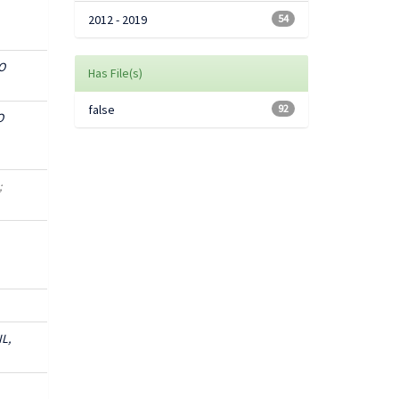
2012 - 2019
54
O
Has File(s)
false
92
O
;
L,