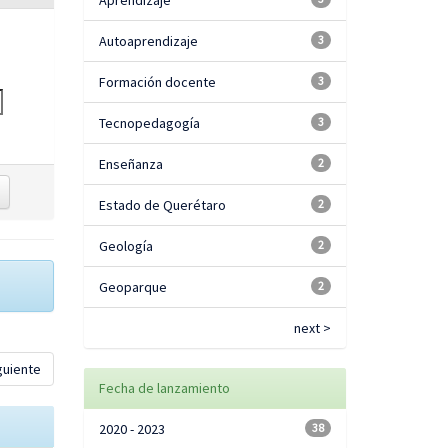
Aprendizaje
Autoaprendizaje
3
Formación docente
3
Tecnopedagogía
3
Enseñanza
2
Estado de Querétaro
2
Geología
2
Geoparque
2
next >
guiente
Fecha de lanzamiento
2020 - 2023
38