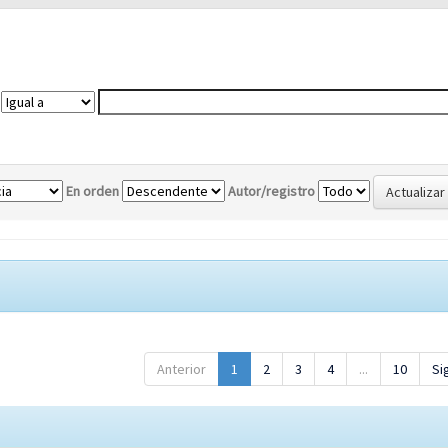
En orden
Autor/registro
Anterior
1
2
3
4
...
10
Si