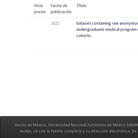
Vista
Fecha de
Título
previa
publicación
2022
Dataset containing raw anonymize
undergraduate medical program i
cohorts.
Hecho en México, Universidad Nacional Autónoma de México (UNAM)
mutile, se cite la fuente completa y su dirección electrónica. D