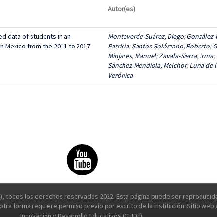
Autor(es)
d data of students in an
Monteverde-Suárez, Diego
;
González-F
n Mexico from the 2011 to 2017
Patricia
;
Santos-Solórzano, Roberto
;
G
Minjares, Manuel
;
Zavala-Sierra, Irma
;
Sánchez-Mendiola, Melchor
;
Luna de l
Verónica
, todos los derechos reservados 2022. Esta página puede ser reproducida 
e otra forma requiere permiso previo por escrito de la institución. Sitio we
Innovación y Desarrollo Educativos (CEIDE).