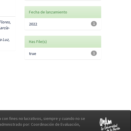
Fecha de lanzamiento
lores,
2022
1
arcía-
a Luz,
Has File(s)
true
1
con fines no lucrativos, siempre y cuando no se
b administrado por: Coordinación de Evaluación,