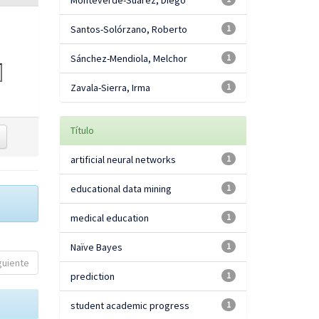
Monteverde-Suárez, Diego
Santos-Solórzano, Roberto
1
Sánchez-Mendiola, Melchor
1
Zavala-Sierra, Irma
1
Título
artificial neural networks
1
educational data mining
1
medical education
1
Naïve Bayes
1
guiente
prediction
1
student academic progress
1