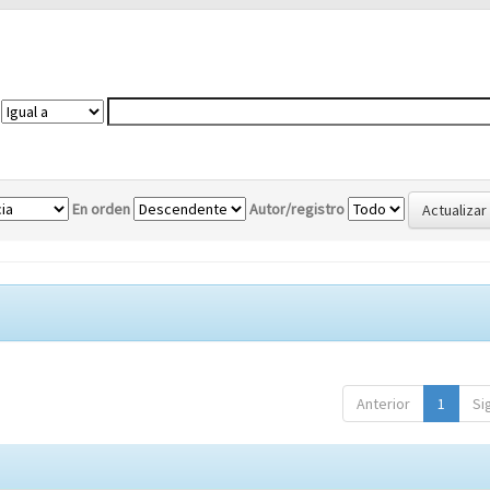
En orden
Autor/registro
Anterior
1
Si