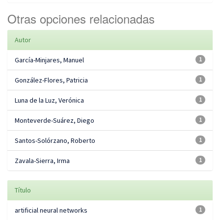
Otras opciones relacionadas
Autor
García-Minjares, Manuel
1
González-Flores, Patricia
1
Luna de la Luz, Verónica
1
Monteverde-Suárez, Diego
1
Santos-Solórzano, Roberto
1
Zavala-Sierra, Irma
1
Título
artificial neural networks
1