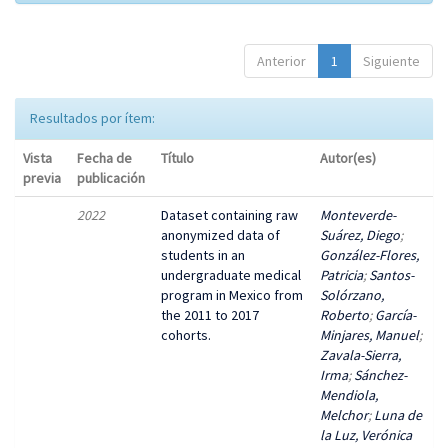
Anterior
1
Siguiente
Resultados por ítem:
Vista
Fecha de
Título
Autor(es)
previa
publicación
2022
Dataset containing raw
Monteverde-
anonymized data of
Suárez, Diego
;
students in an
González-Flores,
undergraduate medical
Patricia
;
Santos-
program in Mexico from
Solórzano,
the 2011 to 2017
Roberto
;
García-
cohorts.
Minjares, Manuel
;
Zavala-Sierra,
Irma
;
Sánchez-
Mendiola,
Melchor
;
Luna de
la Luz, Verónica