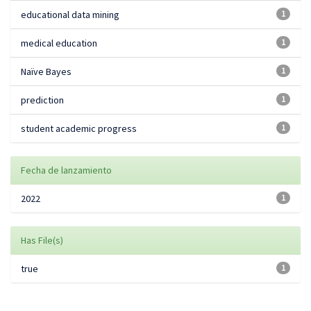
educational data mining
1
medical education
1
Naïve Bayes
1
prediction
1
student academic progress
1
Fecha de lanzamiento
2022
1
Has File(s)
true
1