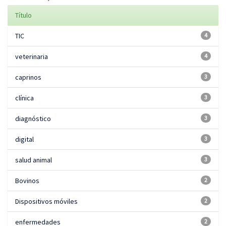
Título
TIC
4
veterinaria
4
caprinos
3
clínica
3
diagnóstico
3
digital
3
salud animal
3
Bovinos
2
Dispositivos móviles
2
enfermedades
2