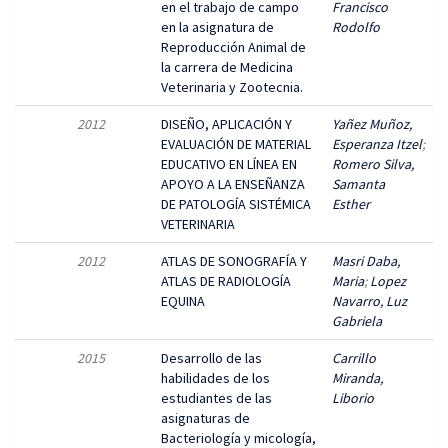
en el trabajo de campo
Francisco
en la asignatura de
Rodolfo
Reproducción Animal de
la carrera de Medicina
Veterinaria y Zootecnia.
2012
DISEÑO, APLICACIÓN Y
Yañez Muñoz,
EVALUACIÓN DE MATERIAL
Esperanza Itzel
;
EDUCATIVO EN LÍNEA EN
Romero Silva,
APOYO A LA ENSEÑANZA
Samanta
DE PATOLOGÍA SISTÉMICA
Esther
VETERINARIA
2012
ATLAS DE SONOGRAFÍA Y
Masri Daba,
ATLAS DE RADIOLOGÍA
Maria
;
Lopez
EQUINA
Navarro, Luz
Gabriela
2015
Desarrollo de las
Carrillo
habilidades de los
Miranda,
estudiantes de las
Liborio
asignaturas de
Bacteriología y micología,