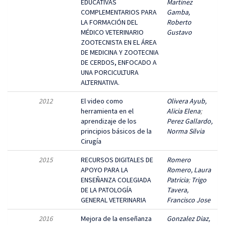
EDUCATIVAS
Martinez
COMPLEMENTARIOS PARA
Gamba,
LA FORMACIÓN DEL
Roberto
MÉDICO VETERINARIO
Gustavo
ZOOTECNISTA EN EL ÁREA
DE MEDICINA Y ZOOTECNIA
DE CERDOS, ENFOCADO A
UNA PORCICULTURA
ALTERNATIVA.
2012
El video como
Olivera Ayub,
herramienta en el
Alicia Elena
;
aprendizaje de los
Perez Gallardo,
principios básicos de la
Norma Silvia
Cirugía
2015
RECURSOS DIGITALES DE
Romero
APOYO PARA LA
Romero, Laura
ENSEÑANZA COLEGIADA
Patricia
;
Trigo
DE LA PATOLOGÍA
Tavera,
GENERAL VETERINARIA
Francisco Jose
2016
Mejora de la enseñanza
Gonzalez Diaz,