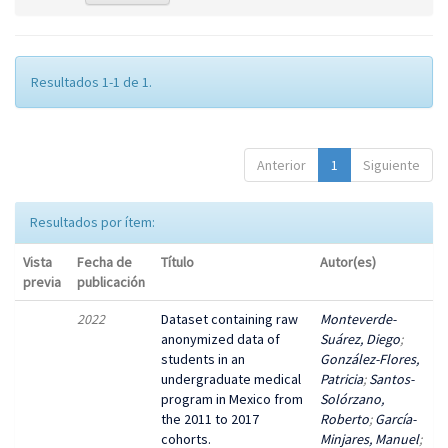
Resultados 1-1 de 1.
Anterior
1
Siguiente
Resultados por ítem:
Vista
Fecha de
Título
Autor(es)
previa
publicación
2022
Dataset containing raw
Monteverde-
anonymized data of
Suárez, Diego
;
students in an
González-Flores,
undergraduate medical
Patricia
;
Santos-
program in Mexico from
Solórzano,
the 2011 to 2017
Roberto
;
García-
cohorts.
Minjares, Manuel
;