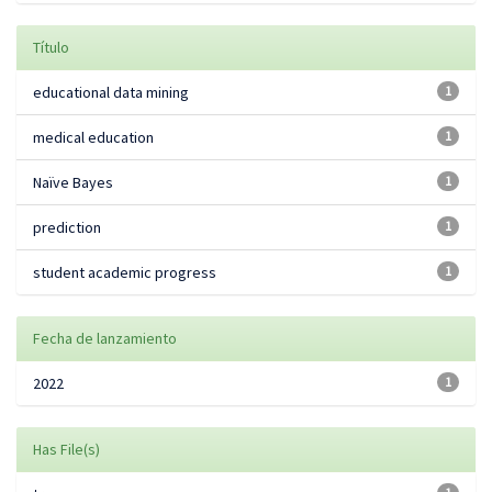
Título
educational data mining
1
medical education
1
Naïve Bayes
1
prediction
1
student academic progress
1
Fecha de lanzamiento
2022
1
Has File(s)