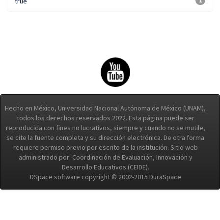
true
1
Hecho en México, Universidad Nacional Autónoma de México (UNAM),
todos los derechos reservados 2022. Esta página puede ser
reproducida con fines no lucrativos, siempre y cuando no se mutile,
se cite la fuente completa y su dirección electrónica. De otra forma
requiere permiso previo por escrito de la institución. Sitio web
administrado por: Coordinación de Evaluación, Innovación y
Desarrollo Educativos (CEIDE).
DSpace software copyright © 2002-2015 DuraSpace