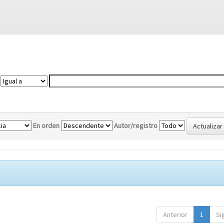
En orden
Autor/registro
Anterior
1
Si