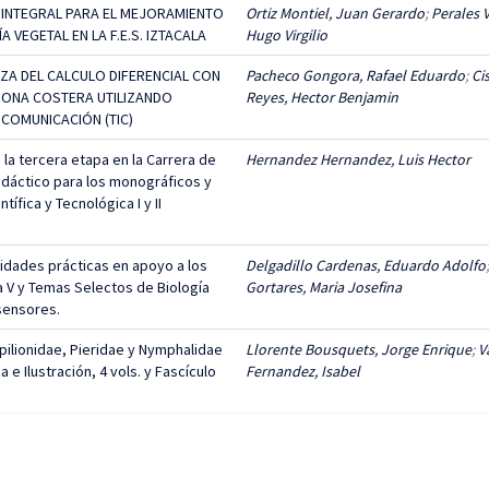
 INTEGRAL PARA EL MEJORAMIENTO
Ortiz Montiel, Juan Gerardo
;
Perales V
A VEGETAL EN LA F.E.S. IZTACALA
Hugo Virgilio
ZA DEL CALCULO DIFERENCIAL CON
Pacheco Gongora, Rafael Eduardo
;
Ci
ZONA COSTERA UTILIZANDO
Reyes, Hector Benjamin
COMUNICACIÓN (TIC)
la tercera etapa en la Carrera de
Hernandez Hernandez, Luis Hector
didáctico para los monográficos y
ífica y Tecnológica I y II
vidades prácticas en apoyo a los
Delgadillo Cardenas, Eduardo Adolfo
a V y Temas Selectos de Biología
Gortares, Maria Josefina
 sensores.
apilionidae, Pieridae y Nymphalidae
Llorente Bousquets, Jorge Enrique
;
V
 e Ilustración, 4 vols. y Fascículo
Fernandez, Isabel