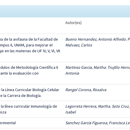
Autor(es)
a de la avifauna de la Facultad de
Bueno Hernandez, Antonio Alfredo
;
P
mpus II, UNAM, para mejorar el
Malvaez, Carlos
n las materias de LIF IV, V, VI, VII
dulos de Metodología Científica II
Martinez Garcia, Martha
;
Trujillo Hern
diante la evaluación con
Antonia
a Línea Curricular Biología Celular
Rangel Corona, Rosalva
 de la Carrera de Biología.
a línea curricular Inmunología de
Legorreta Herrera, Martha
;
Soto Cruz,
goza
Isabel
erimental
Sanchez Garcia Figueroa, Francisca L