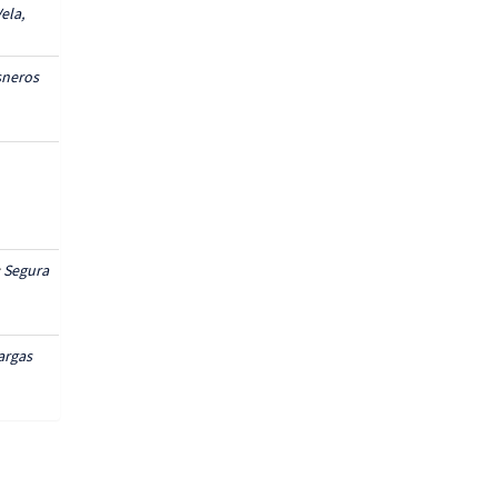
ela,
sneros
;
Segura
argas