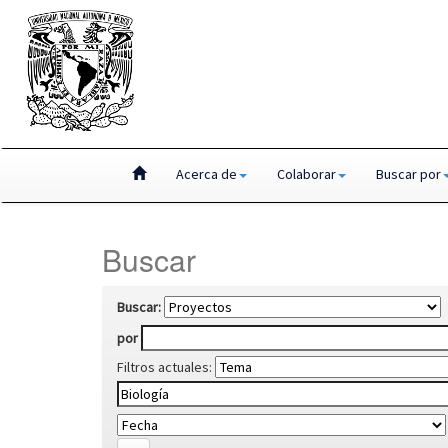
Skip
Acerca de
Colaborar
Buscar por
navigation
Buscar
Buscar:
por
Filtros actuales: