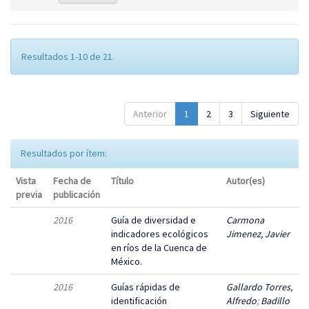
Resultados 1-10 de 21.
Anterior
1
2
3
Siguiente
Resultados por ítem:
Vista
Fecha de
Título
Autor(es)
previa
publicación
2016
Guía de diversidad e
Carmona
indicadores ecológicos
Jimenez, Javier
en ríos de la Cuenca de
México.
2016
Guías rápidas de
Gallardo Torres,
identificación
Alfredo
;
Badillo