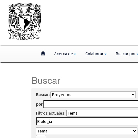
Skip
Acerca de
Colaborar
Buscar por
navigation
Buscar
Buscar:
por
Filtros actuales: