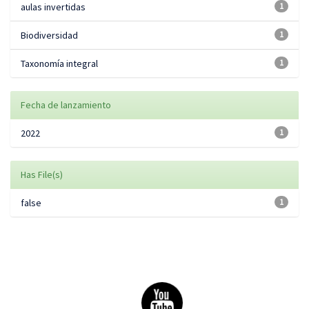
aulas invertidas
1
Biodiversidad
1
Taxonomía integral
1
Fecha de lanzamiento
2022
1
Has File(s)
false
1