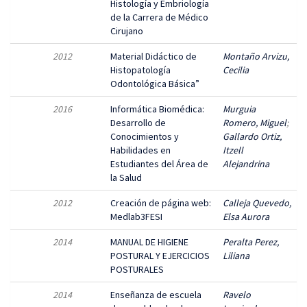
Histología y Embriología
de la Carrera de Médico
Cirujano
2012
Material Didáctico de
Montaño Arvizu,
Histopatología
Cecilia
Odontológica Básica”
2016
Informática Biomédica:
Murguia
Desarrollo de
Romero, Miguel
;
Conocimientos y
Gallardo Ortiz,
Habilidades en
Itzell
Estudiantes del Área de
Alejandrina
la Salud
2012
Creación de página web:
Calleja Quevedo,
Medlab3FESI
Elsa Aurora
2014
MANUAL DE HIGIENE
Peralta Perez,
POSTURAL Y EJERCICIOS
Liliana
POSTURALES
2014
Enseñanza de escuela
Ravelo