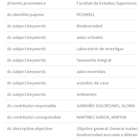
dcterms.provenance
Facultad de Estudios Superiores (
dc.identifier.papime
PE209922
dc.subject.keywords
Biodiversidad
dc.subject.keywords
aulas virtuales
dc.subject.keywords
Laboratorio de Investigac
dc.subject.keywords
Taxonomía integral
dc.subject.keywords
aulas invertidas
dc.subject.keywords
estudios de caso
dc.subject.keywords
Ambientes
dc.contributor.responsible
GARDUÑO SOLORZANO, GLORIA
dc.contributor.coresponsible
MARTINEZ GARCIA, MARTHA
dc.description.objective
Objetivo general: Generar materi
biodiversidad asociada a diferen