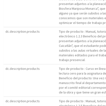
presentan adjuntos a la planeació
Biosfera Mariposa Monarca", que 
alguno ya que serán subidos a las a
conocemos que son materiales ed
optimizar el tiempo de trabajo pr
dc.description.products
Tipo de producto : Manual, tutori
electrónico 1.2.3 Beneficio del p
presentan adjuntos a la planeació
Cuicatlán", que el estudiante pod
subidos a las aulas virtuales de l
materiales editados para el trab
trabajo presencial.
dc.description.products
Tipo de producto : Curso en líne
lectura cero para la asignatura de
Beneficio del producto: Una vez r
manuscrito final al departamento 
por el comité editorial correspon
de la obra y que tiene un gran esf
dc.description.products
Tipo de producto : Manual, tutori
electrónico 1.2.5 Beneficio del p