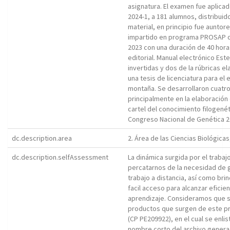
asignatura. El examen fue aplica
2024-1, a 181 alumnos, distribui
material, en principio fue auntor
impartido en programa PROSAP de 
2023 con una duración de 40 hor
editorial. Manual electrónico Est
invertidas y dos de la rúbricas e
una tesis de licenciatura para el
montaña. Se desarrollaron cuatro
principalmente en la elaboración
cartel del conocimiento filogené
Congreso Nacional de Genética 2
dc.description.area
2. Área de las Ciencias Biológicas
dc.description.selfAssessment
La dinámica surgida por el trabaj
percatarnos de la necesidad de g
trabajo a distancia, así como bri
facil acceso para alcanzar efic
aprendizaje. Consideramos que se
productos que surgen de este pr
(CP PE209922), en el cual se enli
nombre corto del archivo genera