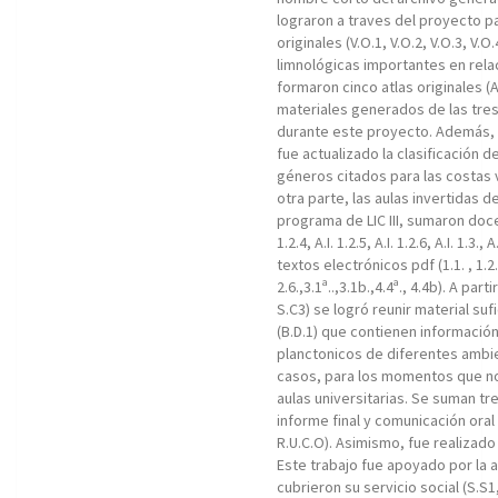
lograron a traves del proyecto par
originales (V.O.1, V.O.2, V.O.3, V
limnológicas importantes en rela
formaron cinco atlas originales (A.M
materiales generados de las tre
durante este proyecto. Además, 
fue actualizado la clasificación d
géneros citados para las costas v
otra parte, las aulas invertidas 
programa de LIC III, sumaron doce (A.I.
1.2.4, A.I. 1.2.5, A.I. 1.2.6, A.I. 1.3., A
textos electrónicos pdf (1.1. , 1.2.1,
2.6.,3.1ª..,3.1b.,4.4ª., 4.4b). A par
S.C3) se logró reunir material su
(B.D.1) que contienen informació
planctonicos de diferentes ambie
casos, para los momentos que no 
aulas universitarias. Se suman tr
informe final y comunicación oral 
R.U.C.O). Asimismo, fue realizado
Este trabajo fue apoyado por la 
cubrieron su servicio social (S.S1,