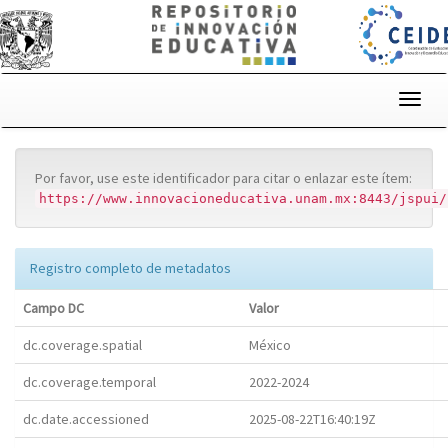
Skip
navigation
Por favor, use este identificador para citar o enlazar este ítem:
https://www.innovacioneducativa.unam.mx:8443/jspui/
Registro completo de metadatos
Campo DC
Valor
dc.coverage.spatial
México
dc.coverage.temporal
2022-2024
dc.date.accessioned
2025-08-22T16:40:19Z