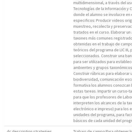
multidimensional, a través del u
Tecnologías de la Información y 
donde el alumno se involucre en 
especificos: Producir videos orig
muestreo, recolecta y preservac
tratados en el curso. Elaborar un 
taxones más comunes registrados
obtenidas en el trabajo de campo
teóricos del programa de LIC III,
seleccionados. Construir una banc
para ser utilizados para estable
ambientes y grupos taxonómicos p
Construir rúbricas para elaborar
biodiversidad, comunicación escr
formativa los alumnos conozcan l
estas tareas. Impartir un curso-t
para que los profesores de Labora
interpreten los alcances de la t
electrónico e impreso) para los e
unidades del programa, para faci
básicos de cada unidad del prog
dc.description.strategies
Trabajo de campo:Para obtener l