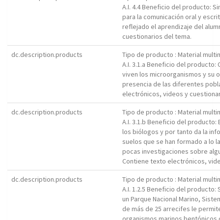
A.I. 4.4 Beneficio del producto: 
para la comunicación oral y escr
reflejado el aprendizaje del alum
cuestionarios del tema.
dc.description.products
Tipo de producto : Material mult
A.I. 3.1.a Beneficio del product
viven los microorganismos y su or
presencia de las diferentes pobl
electrónicos, videos y cuestiona
dc.description.products
Tipo de producto : Material mult
A.I. 3.1.b Beneficio del producto
los biólogos y por tanto da la in
suelos que se han formado a lo la
pocas investigaciones sobre algu
Contiene texto electrónicos, vid
dc.description.products
Tipo de producto : Material mult
A.I. 1.2.5 Beneficio del producto
un Parque Nacional Marino, Siste
de más de 25 arrecifes le permit
organismos marinos bentónicos d