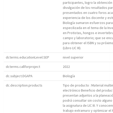
participantes, logro la obtención d
divulgación de los resultados pa
presentados en cuatro foros acadé
experiencia de los docente y est
Biología sumaron esfuerzos para 
especilizada en el tema de la Inv
en Protistas, hongos e inverteb
campo y laboratorio; que se encue
para obtener el ISBN y su próxima 
(Libro LIC III).
dcterms.educationLevel.SEP
nivel superior
dcterms.callforproject
2022
dc.subject.DGAPA
Biología
dc.description.products
Tipo de producto : Material mult
electrónico Beneficio del produc
presentan adjuntos a la planeació
podrá consultar sin costo alguno 
la asignatura de LIC III. Y conoc
trabajo extramuro y optimizar el 