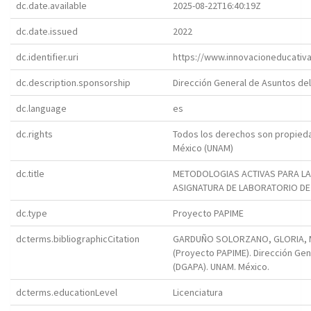
dc.date.available
2025-08-22T16:40:19Z
dc.date.issued
2022
dc.identifier.uri
https://www.innovacioneducativ
dc.description.sponsorship
Dirección General de Asuntos de
dc.language
es
dc.rights
Todos los derechos son propieda
México (UNAM)
dc.title
METODOLOGIAS ACTIVAS PARA LA
ASIGNATURA DE LABORATORIO DE I
dc.type
Proyecto PAPIME
dcterms.bibliographicCitation
GARDUÑO SOLORZANO, GLORIA, MA
(Proyecto PAPIME). Dirección Ge
(DGAPA). UNAM. México.
dcterms.educationLevel
Licenciatura