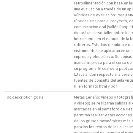
retroalimentación con base en la
una evaluación a través de un apli
Rúbricas de evaluación: Para gene
rúbricas: una para el proyecto, otr
comunicación oral (Vallés Rapp et
dictará un curso-taller sobre l
herramienta en el estudio de la b
rotíferos. Estudios de pilotaje de
instrumentos se aplicarán en un t
impreso y electrónico: Se consid
manual impreso para el curso de 
su programa. El cual será publica
Iztacala. Con respecto a la versió
fuentes de consulta del aula virtu
III. en formato html y pdf.
dc.description.goals
Metas 1er año: Videos y fotografí
y videos) se realizarán salidas a
marcadas en el semáforo de rie
permitan realizar estas acciones. 
de los grupos taxonómicos más a
para los los textos de las aulas i
esta actividad se ocupará el pro