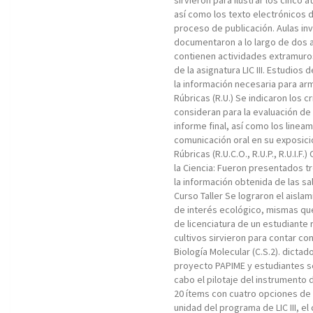
sirvieron para ilustrar los cinco
así como los texto electrónicos de 
proceso de publicación. Aulas inv
documentaron a lo largo de dos a
contienen actividades extramuro
de la asignatura LIC III. Estudio
la información necesaria para ar
Rúbricas (R.U.) Se indicaron los 
consideran para la evaluación de
informe final, así como los linea
comunicación oral en su exposició
Rúbricas (R.U.C.O., R.U.P., R.U.I.
la Ciencia: Fueron presentados tr
la información obtenida de las 
Curso Taller Se lograron el aisl
de interés ecológico, mismas que
de licenciatura de un estudiante r
cultivos sirvieron para contar con
Biología Molecular (C.S.2). dictad
proyecto PAPIME y estudiantes se
cabo el pilotaje del instrumento 
20 ítems con cuatro opciones de 
unidad del programa de LIC III, e